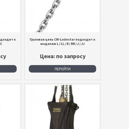
одходит к
Грузовая цепь CM-Lodestar подходит к
 C
моделям L / LL / R / RR / J / JJ
осу
Цена: по запросу
ПЕРЕЙТИ