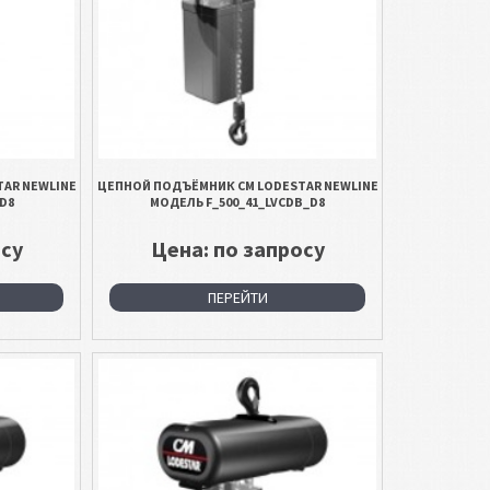
AR NEWLINE
ЦЕПНОЙ ПОДЪЁМНИК CM LODESTAR NEWLINE
D8
МОДЕЛЬ F_500_41_LVCDB_D8
осу
Цена: по запросу
ПЕРЕЙТИ