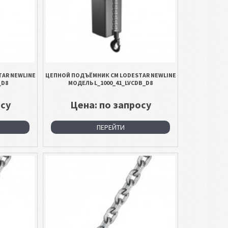
AR NEWLINE
ЦЕПНОЙ ПОДЪЁМНИК CM LODESTAR NEWLINE
_D8
МОДЕЛЬ L_1000_41_LVCDB_D8
осу
Цена: по запросу
ПЕРЕЙТИ