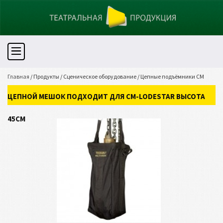
Главная
/
Продукты
/
Сценическое оборудование
/
Цепные подъёмники CM
Lodestar и Prostar
/
ЦЕПНОЙ МЕШОК подходит для CM-Lodestar ВЫСОТА 45СМ
ЦЕПНОЙ МЕШОК ПОДХОДИТ ДЛЯ CM-LODESTAR ВЫСОТА
45СМ