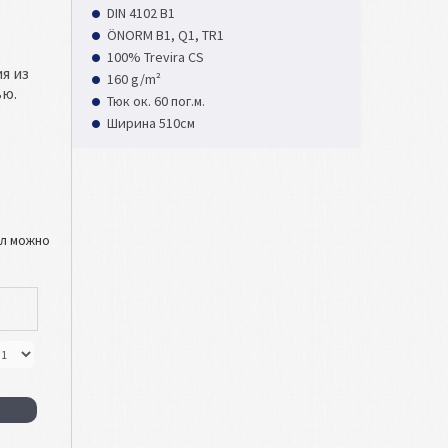
DIN 4102 B1
ÖNORM B1, Q1, TR1
100% Trevira CS
я из
160 g/m²
ью.
Тюк ок. 60 пог.м.
Ширина 510см
л можно